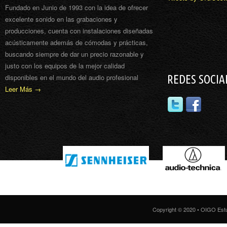
Fundado en Junio de 1993 con la idea de ofrecer
excelente sonido en las grabaciones y
producciones, cuenta con instalaciones diseñadas
acústicamente además de cómodas y prácticas,
buscando siempre de dar un precio razonable y
justo con los equipos de la mejor calidad
disponibles en el mundo del audio profesional
REDES SOCIA
Leer Más →
Copyright © 2020 • OIGO Est